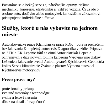
Postaráme sa o bežný servis aj náročnejšie opravy, riešime
mechaniku, karosériu, elektroniku aj vzhľad vozidla. Či už ide o
osobné auto, dodávku alebo motocykel, ku každému zákazníkovi
pristupujeme individuálne a férovo.
Služby, ktoré u nás vybavíte na jednom
mieste
Autolakovnícke práce
Klampiarske práce
PDR – oprava preliačenín
bez lakovania
Kompletný autoservis
Diagnostika vozidiel
Príprava
na STK a EK
Lepenie fólií na okná
Autoelektrikár
Lepenie
ochranných a dizajnových fólií na karosériu
Vyrovnávanie diskov
Leštenie a lakovanie svetiel
Autoumyváreň
Rýchloservis
Geometria
kolies
Servis klimatizácie
Zváranie plastov
Výmena autoskiel
Rýchloservis motocyklov
Prečo práve my?
profesionálny prístup
kvalitné materiály a technológie
rýchle a férové riešenia
dôraz na detail a bezpečnosť