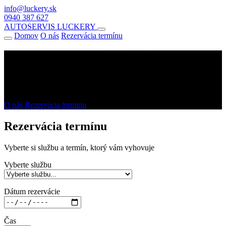
info@luckery.sk
0940 387 627
AUTOSERVIS LUCKERY
Domov
O nás
Rezervácia termínu
Autoservis, na ktorý sa môžete spoľahnúť
Hľadáte miesto, kde sa o vaše auto postarajú od drobných opráv až
po komplexný servis? Ste na správnej adrese.
O nás
Rezervácia terminu
Rezervácia termínu
Vyberte si službu a termín, ktorý vám vyhovuje
Vyberte službu
Dátum rezervácie
Čas